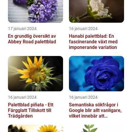
17 januari 2024
16 januari 2024
En grundlig översikt av
Hanabi palettblad: En
Abbey Road palettblad
fascinerande växt med
imponerande variation
16 januari 2024
16 januari 2024
Palettblad piñata - Ett
Semantiska sökfrågor i
Färgglatt Tillskott till
Google blir allt vanligare,
Trädgården
vilket innebär att
sökmotorn strävar efter
att fö...