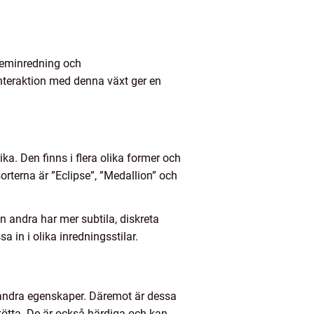
 heminredning och
Interaktion med denna växt ger en
a. Den finns i flera olika former och
orterna är ”Eclipse”, ”Medallion” och
n andra har mer subtila, diskreta
 in i olika inredningsstilar.
r andra egenskaper. Däremot är dessa
tskötta. De är också härdiga och kan