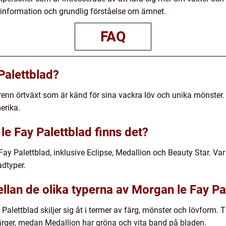
ge information och grundlig förståelse om ämnet.
FAQ
Palettblad?
renn örtväxt som är känd för sina vackra löv och unika mönster. 
erika.
le Fay Palettblad finns det?
 Fay Palettblad, inklusive Eclipse, Medallion och Beauty Star. Va
adtyper.
llan de olika typerna av Morgan le Fay Pa
alettblad skiljer sig åt i termer av färg, mönster och lövform. Ti
ärger, medan Medallion har gröna och vita band på bladen.