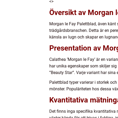
<>
Översikt av Morgan l
Morgan le Fay Palettblad, även känt 
trädgårdsbranschen. Detta är en pere
känsla av lugn och skapar en lugnan
Presentation av Morg
Calathea ’Morgan le Fay’ är en varia
har unika egenskaper som skiljer sig 
”Beauty Star”. Varje variant har sina
Palettblad typer varierar i storlek o
mönster. Populäriteten hos dessa växte
Kvantitativa mätning
Det finns inga specifika kvantitativa
växter kända för att trivas i fuktiga, 