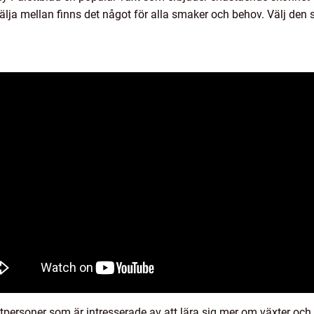
älja mellan finns det något för alla smaker och behov. Välj den
tpersoner som är intresserade av att lära sig mer om växter och 