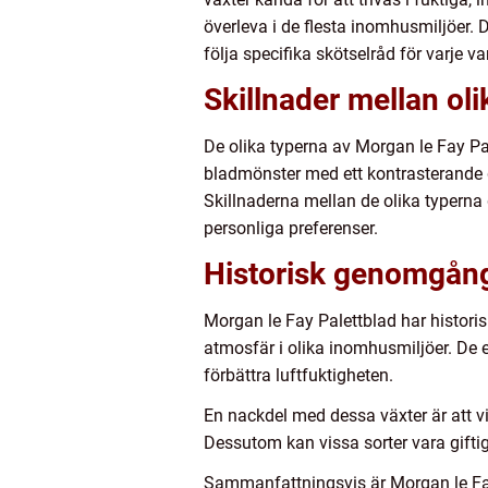
överleva i de flesta inomhusmiljöer. De
följa specifika skötselråd för varje va
Skillnader mellan ol
De olika typerna av Morgan le Fay Pale
bladmönster med ett kontrasterande g
Skillnaderna mellan de olika typerna g
personliga preferenser.
Historisk genomgång
Morgan le Fay Palettblad har historis
atmosfär i olika inomhusmiljöer. De 
förbättra luftfuktigheten.
En nackdel med dessa växter är att vi
Dessutom kan vissa sorter vara giftiga
Sammanfattningsvis är Morgan le Fay