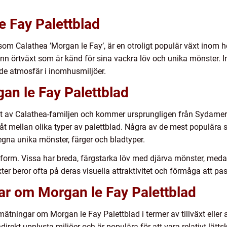
e Fay Palettblad
som Calathea ’Morgan le Fay’, är en otroligt populär växt inom
nn örtväxt som är känd för sina vackra löv och unika mönster. 
de atmosfär i inomhusmiljöer.
an le Fay Palettblad
nt av Calathea-familjen och kommer ursprungligen från Sydamerik
åt mellan olika typer av palettblad. Några av de mest populära s
 egna unika mönster, färger och bladtyper.
ch form. Vissa har breda, färgstarka löv med djärva mönster, meda
r beror ofta på deras visuella attraktivitet och förmåga att passa
ar om Morgan le Fay Palettblad
 mätningar om Morgan le Fay Palettblad i termer av tillväxt elle
indirekt upplysta miljöer och är populära för att vara relativt lät