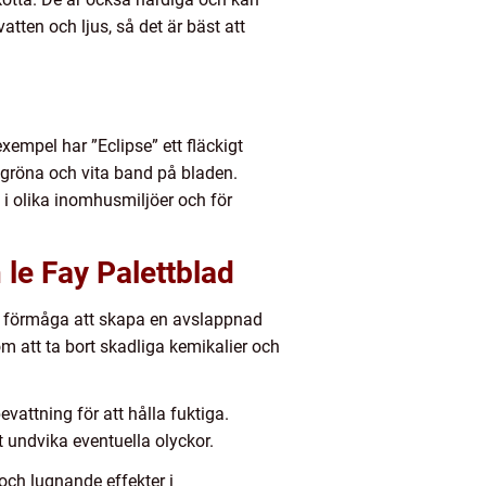
vatten och ljus, så det är bäst att
exempel har ”Eclipse” ett fläckigt
 gröna och vita band på bladen.
t i olika inomhusmiljöer och för
le Fay Palettblad
ras förmåga att skapa en avslappnad
m att ta bort skadliga kemikalier och
vattning för att hålla fuktiga.
t undvika eventuella olyckor.
ch lugnande effekter i