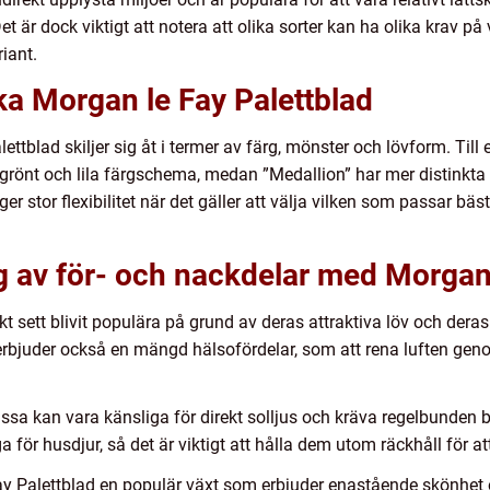
t är dock viktigt att notera att olika sorter kan ha olika krav på 
riant.
ika Morgan le Fay Palettblad
ttblad skiljer sig åt i termer av färg, mönster och lövform. Till 
rönt och lila färgschema, medan ”Medallion” har mer distinkta
er stor flexibilitet när det gäller att välja vilken som passar bäs
 av för- och nackdelar med Morgan 
kt sett blivit populära på grund av deras attraktiva löv och de
erbjuder också en mängd hälsofördelar, som att rena luften geno
ssa kan vara känsliga för direkt solljus och kräva regelbunden be
 för husdjur, så det är viktigt att hålla dem utom räckhåll för at
 Palettblad en populär växt som erbjuder enastående skönhet o