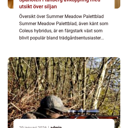
utsikt över siljan
Översikt över Summer Meadow Palettblad
Summer Meadow Palettblad, även känt som
Coleus hybridus, är en färgstark växt som
blivit populär bland trädgårdsentusiaster
över hela världen. Dess unika mönster och
livliga färger gör den till ett perfekt val f...
29 januari 2026
admin