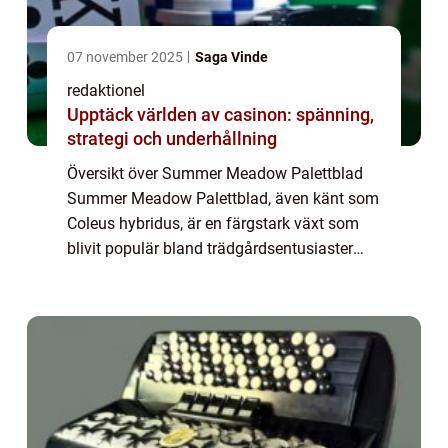
07 november 2025
Saga Vinde
redaktionel
Upptäck världen av casinon: spänning,
strategi och underhållning
Översikt över Summer Meadow Palettblad
Summer Meadow Palettblad, även känt som
Coleus hybridus, är en färgstark växt som
blivit populär bland trädgårdsentusiaster
över hela världen. Dess unika mönster och
livliga färger gör den till ett perfekt val f...