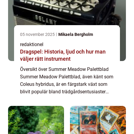
05 november 2025
Mikaela Bergholm
redaktionel
Dragspel: Historia, ljud och hur man
väljer rätt instrument
Översikt över Summer Meadow Palettblad
Summer Meadow Palettblad, även känt som
Coleus hybridus, är en färgstark växt som
blivit populär bland trädgårdsentusiaster
över hela världen. Dess unika mönster och
livliga färger gör den till ett perfekt val f...