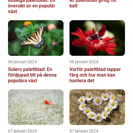
Buskiga palettblad: En
Är palettblad giftig för
översikt av en populär
katt
växt
08 januari 2024
08 januari 2024
Solero palettblad: En
Varför palettblad tappar
fördjupad titt på denna
färg och hur man kan
populära växt
hantera det
07 januari 2024
07 januari 2024