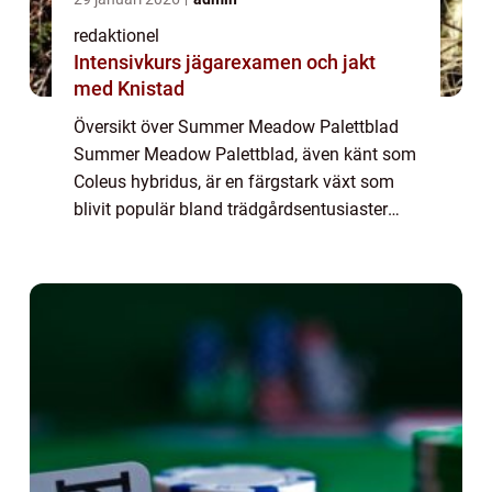
redaktionel
Intensivkurs jägarexamen och jakt
med Knistad
Översikt över Summer Meadow Palettblad
Summer Meadow Palettblad, även känt som
Coleus hybridus, är en färgstark växt som
blivit populär bland trädgårdsentusiaster
över hela världen. Dess unika mönster och
livliga färger gör den till ett perfekt val f...