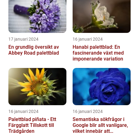
17 januari 2024
16 januari 2024
En grundlig översikt av
Hanabi palettblad: En
Abbey Road palettblad
fascinerande växt med
imponerande variation
16 januari 2024
16 januari 2024
Palettblad piñata - Ett
Semantiska sökfrågor i
Färgglatt Tillskott till
Google blir allt vanligare,
Trädgården
vilket innebär att
sökmotorn strävar efter