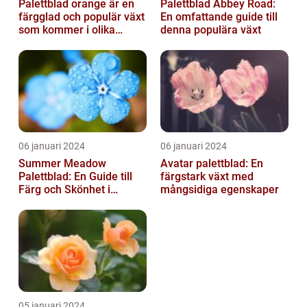
Palettblad orange är en
Palettblad Abbey Road:
färgglad och populär växt
En omfattande guide till
som kommer i olika
denna populära växt
former och typer
06 januari 2024
06 januari 2024
Summer Meadow
Avatar palettblad: En
Palettblad: En Guide till
färgstark växt med
Färg och Skönhet i
mångsidiga egenskaper
Trädgården
05 januari 2024