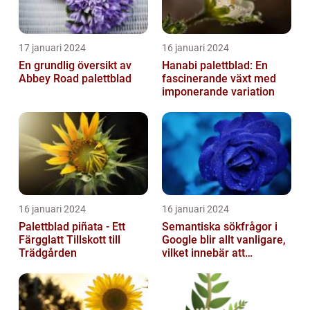
17 januari 2024
16 januari 2024
En grundlig översikt av
Hanabi palettblad: En
Abbey Road palettblad
fascinerande växt med
imponerande variation
16 januari 2024
16 januari 2024
Palettblad piñata - Ett
Semantiska sökfrågor i
Färgglatt Tillskott till
Google blir allt vanligare,
Trädgården
vilket innebär att
sökmotorn strävar efter
att fö...