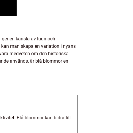
g ger en känsla av lugn och
or kan man skapa en variation i nyans
 vara medveten om den historiska
 hur de används, är blå blommor en
tivitet. Blå blommor kan bidra till