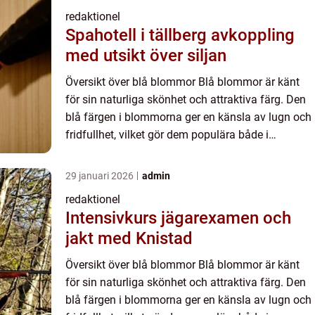
redaktionel
Spahotell i tällberg avkoppling
med utsikt över siljan
Översikt över blå blommor Blå blommor är känt
för sin naturliga skönhet och attraktiva färg. Den
blå färgen i blommorna ger en känsla av lugn och
fridfullhet, vilket gör dem populära både i
trädgårdar och buketter. I denna artikel kommer vi
att utfor...
29 januari 2026
admin
redaktionel
Intensivkurs jägarexamen och
jakt med Knistad
Översikt över blå blommor Blå blommor är känt
för sin naturliga skönhet och attraktiva färg. Den
blå färgen i blommorna ger en känsla av lugn och