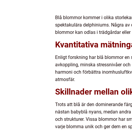
Blå blommor kommer i olika storlekar, 
spektakulära delphiniums. Några av d
blommor kan odlas i trädgårdar eller 
Kvantitativa mätnin
Enligt forskning har blå blommor en 
avkoppling, minska stressnivåer och ö
harmoni och förbättra inomhusluftkva
atmosfär.
Skillnader mellan ol
Trots att blå är den dominerande färg
nästan babyblå nyans, medan andra k
och strukturer. Vissa blommor har s
varje blomma unik och ger dem en spe