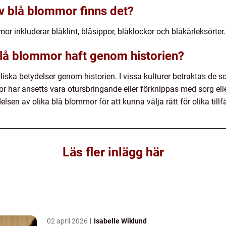
av blå blommor finns det?
r inkluderar blåklint, blåsippor, blåklockor och blåkärleksörter.
blå blommor haft genom historien?
ska betydelser genom historien. I vissa kulturer betraktas de som
har ansetts vara otursbringande eller förknippas med sorg eller
en av olika blå blommor för att kunna välja rätt för olika tillfä
Läs fler inlägg här
02 april 2026
Isabelle Wiklund