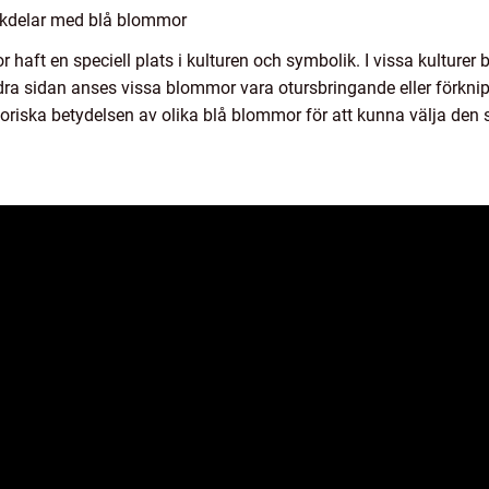
ckdelar med blå blommor
 haft en speciell plats i kulturen och symbolik. I vissa kultur
andra sidan anses vissa blommor vara otursbringande eller förkn
toriska betydelsen av olika blå blommor för att kunna välja den