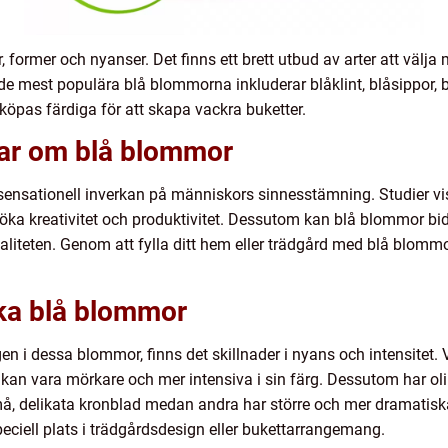
former och nyanser. Det finns ett brett utbud av arter att välja me
e mest populära blå blommorna inkluderar blåklint, blåsippor, b
köpas färdiga för att skapa vackra buketter.
gar om blå blommor
sensationell inverkan på människors sinnesstämning. Studier vis
ka kreativitet och produktivitet. Dessutom kan blå blommor bidr
liteten. Genom att fylla ditt hem eller trädgård med blå blommo
ika blå blommor
en i dessa blommor, finns det skillnader i nyans och intensitet.
an vara mörkare och mer intensiva i sin färg. Dessutom har oli
må, delikata kronblad medan andra har större och mer dramatisk
ciell plats i trädgårdsdesign eller bukettarrangemang.