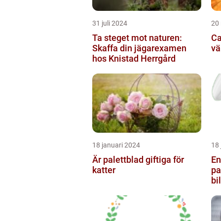
31 juli 2024
20
Ta steget mot naturen:
Ca
Skaffa din jägarexamen
vä
hos Knistad Herrgård
18 januari 2024
18 
Är palettblad giftiga för
En
katter
pa
bi
de