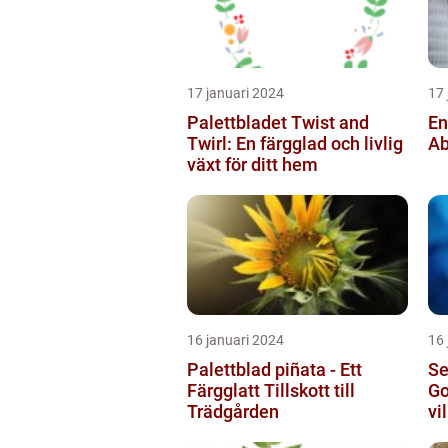
17 januari 2024
17 
Palettbladet Twist and
En
Twirl: En färgglad och livlig
Ab
växt för ditt hem
16 januari 2024
16 
Palettblad piñata - Ett
Se
Färgglatt Tillskott till
Go
Trädgården
vi
sö