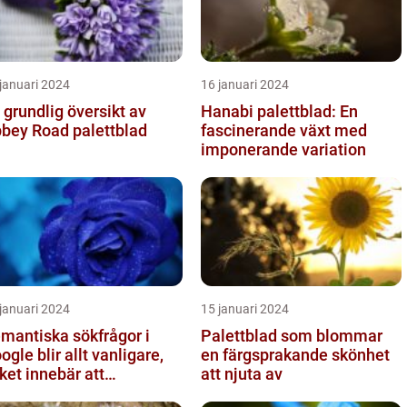
januari 2024
16 januari 2024
 grundlig översikt av
Hanabi palettblad: En
bey Road palettblad
fascinerande växt med
imponerande variation
januari 2024
15 januari 2024
mantiska sökfrågor i
Palettblad som blommar
ogle blir allt vanligare,
en färgsprakande skönhet
lket innebär att
att njuta av
kmotorn strävar efter att