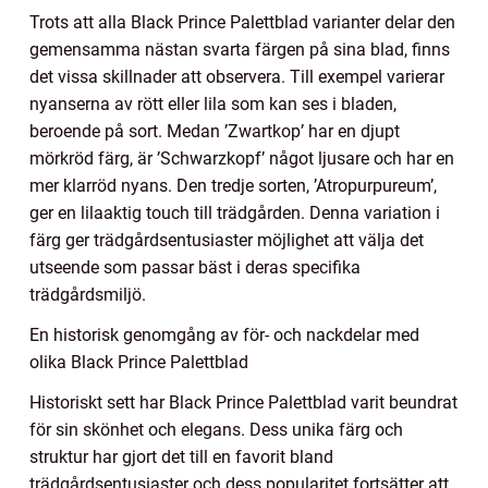
Trots att alla Black Prince Palettblad varianter delar den
gemensamma nästan svarta färgen på sina blad, finns
det vissa skillnader att observera. Till exempel varierar
nyanserna av rött eller lila som kan ses i bladen,
beroende på sort. Medan ’Zwartkop’ har en djupt
mörkröd färg, är ’Schwarzkopf’ något ljusare och har en
mer klarröd nyans. Den tredje sorten, ’Atropurpureum’,
ger en lilaaktig touch till trädgården. Denna variation i
färg ger trädgårdsentusiaster möjlighet att välja det
utseende som passar bäst i deras specifika
trädgårdsmiljö.
En historisk genomgång av för- och nackdelar med
olika Black Prince Palettblad
Historiskt sett har Black Prince Palettblad varit beundrat
för sin skönhet och elegans. Dess unika färg och
struktur har gjort det till en favorit bland
trädgårdsentusiaster och dess popularitet fortsätter att