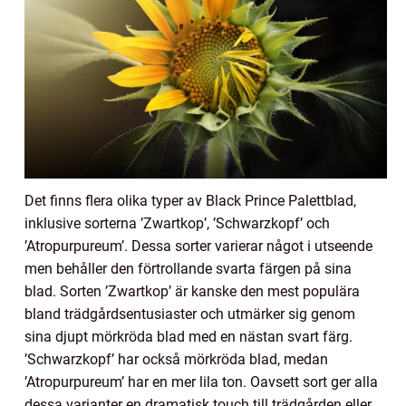
Det finns flera olika typer av Black Prince Palettblad,
inklusive sorterna ’Zwartkop’, ’Schwarzkopf’ och
’Atropurpureum’. Dessa sorter varierar något i utseende
men behåller den förtrollande svarta färgen på sina
blad. Sorten ’Zwartkop’ är kanske den mest populära
bland trädgårdsentusiaster och utmärker sig genom
sina djupt mörkröda blad med en nästan svart färg.
’Schwarzkopf’ har också mörkröda blad, medan
’Atropurpureum’ har en mer lila ton. Oavsett sort ger alla
dessa varianter en dramatisk touch till trädgården eller