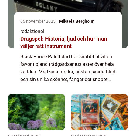
05 november 2025
Mikaela Bergholm
redaktionel
Dragspel: Historia, ljud och hur man
väljer rätt instrument
Black Prince Palettblad har snabbt blivit en
favorit bland trädgårdsentusiaster över hela
världen. Med sina mörka, nästan svarta blad
och sin unika skönhet, fångar det snabbt
uppmärksamheten hos alla som stöter på
det. Det är inte bara ett vackert in...