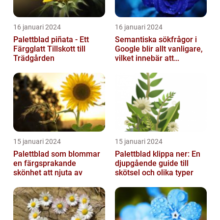
16 januari 2024
16 januari 2024
Palettblad piñata - Ett
Semantiska sökfrågor i
Färgglatt Tillskott till
Google blir allt vanligare,
Trädgården
vilket innebär att
sökmotorn strävar efter
att fö...
15 januari 2024
15 januari 2024
Palettblad som blommar
Palettblad klippa ner: En
en färgsprakande
djupgående guide till
skönhet att njuta av
skötsel och olika typer