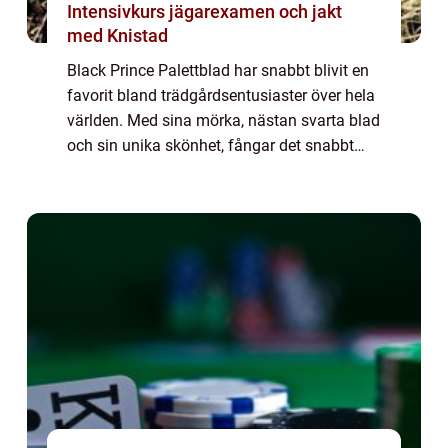
Intensivkurs jägarexamen och jakt
med Knistad
Black Prince Palettblad har snabbt blivit en
favorit bland trädgårdsentusiaster över hela
världen. Med sina mörka, nästan svarta blad
och sin unika skönhet, fångar det snabbt
uppmärksamheten hos alla som stöter på
det. Det är inte bara ett vackert in...