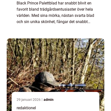
Black Prince Palettblad har snabbt blivit en
favorit bland trädgårdsentusiaster över hela
världen. Med sina mörka, nästan svarta blad
och sin unika skönhet, fångar det snabbt
uppmärksamheten hos alla som stöter på
det. Det är inte bara ett vackert in...
29 januari 2026
admin
redaktionel