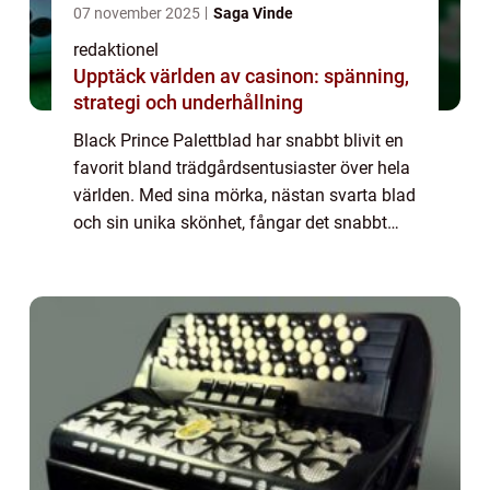
07 november 2025
Saga Vinde
redaktionel
Upptäck världen av casinon: spänning,
strategi och underhållning
Black Prince Palettblad har snabbt blivit en
favorit bland trädgårdsentusiaster över hela
världen. Med sina mörka, nästan svarta blad
och sin unika skönhet, fångar det snabbt
uppmärksamheten hos alla som stöter på
det. Det är inte bara ett vackert in...