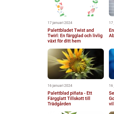
17 januari 2024
17 
Palettbladet Twist and
En
Twirl: En färgglad och livlig
Ab
växt för ditt hem
16 januari 2024
16 
Palettblad piñata - Ett
Se
Färgglatt Tillskott till
Go
Trädgården
vi
sö