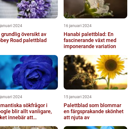
januari 2024
16 januari 2024
 grundlig översikt av
Hanabi palettblad: En
bey Road palettblad
fascinerande växt med
imponerande variation
januari 2024
15 januari 2024
mantiska sökfrågor i
Palettblad som blommar
ogle blir allt vanligare,
en färgsprakande skönhet
lket innebär att
att njuta av
kmotorn strävar efter att