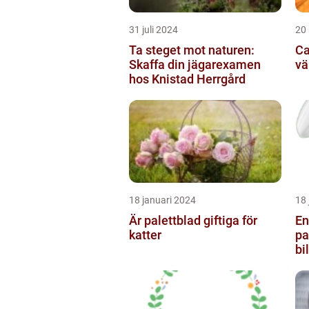
31 juli 2024
20
Ta steget mot naturen:
Ca
Skaffa din jägarexamen
vä
hos Knistad Herrgård
18 januari 2024
18 
Är palettblad giftiga för
En
katter
pa
bi
de