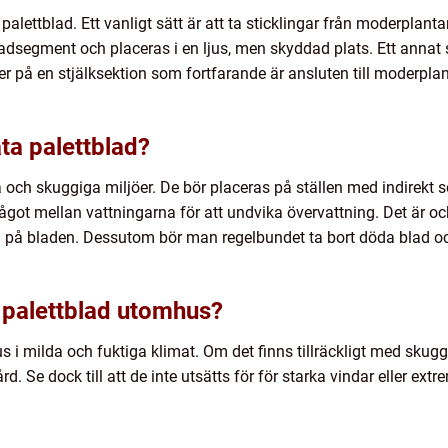
a palettblad. Ett vanligt sätt är att ta sticklingar från moderplant
ladsegment och placeras i en ljus, men skyddad plats. Ett annat
er på en stjälksektion som fortfarande är ansluten till moderplan
ta palettblad?
ga och skuggiga miljöer. De bör placeras på ställen med indirekt 
 något mellan vattningarna för att undvika övervattning. Det är o
 på bladen. Dessutom bör man regelbundet ta bort döda blad o
 palettblad utomhus?
s i milda och fuktiga klimat. Om det finns tillräckligt med skug
d. Se dock till att de inte utsätts för för starka vindar eller ext