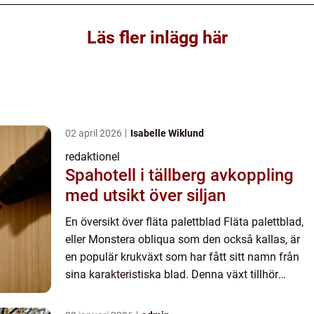
Läs fler inlägg här
02 april 2026
Isabelle Wiklund
redaktionel
Spahotell i tällberg avkoppling
med utsikt över siljan
En översikt över fläta palettblad Fläta palettblad,
eller Monstera obliqua som den också kallas, är
en populär krukväxt som har fått sitt namn från
sina karakteristiska blad. Denna växt tillhör
familjen Araceae och kommer ursprungligen från
Centralam...