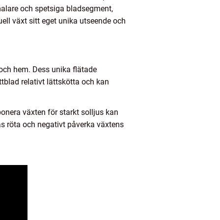
malare och spetsiga bladsegment,
ll växt sitt eget unika utseende och
r och hem. Dess unika flätade
tblad relativt lättskötta och kan
ponera växten för starkt solljus kan
nas röta och negativt påverka växtens