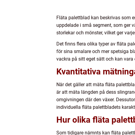
Fläta palettblad kan beskrivas som en
uppdelade i små segment, som ger väx
storlekar och mönster, vilket ger varje
Det finns flera olika typer av fläta 
för sina smalare och mer spetsiga 
vackra på sitt eget sätt och kan vara
Kvantitativa mätning
När det gäller att mäta fläta palettb
är att mäta längden på dess slingrand
omgivningen där den växer. Dessutom
individuella fläta palettbladets kara
Hur olika fläta palett
Som tidigare nämnts kan fläta palettb