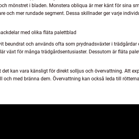
och mönstret i bladen. Monstera obliqua är mer känt för sina s
 och mer rundade segment. Dessa skillnader ger varje individue
ackdelar med olika fläta palettblad
blivit beundrat och används ofta som prydnadsväxter i trädgårda
ulär växt för många trädgårdsentusiaster. Dessutom är fläta palet
 det kan vara känsligt för direkt solljus och övervattning. Att ex
till och med bränna dem. Övervattning kan också leda till rötter