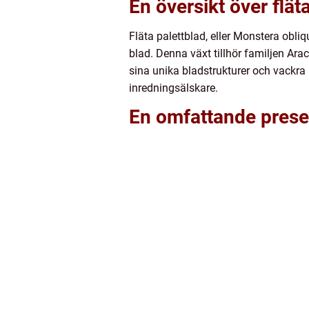
En översikt över flät
Fläta palettblad, eller Monstera obli
blad. Denna växt tillhör familjen Ar
sina unika bladstrukturer och vackra 
inredningsälskare.
En omfattande presen