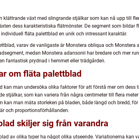
 klättrande växt med slingrande stjälkar som kan nå upp till fle
ten dess karakteristiska flätmönster. De segment som bildar fl
 individuell fläta palettblad en unik och intressant karaktär.
palettblad, varav de vanligaste är Monstera obliqua och Monstera
bladsegment, medan Monstera adansonii har bredare och mer ru
 en fantastisk prydnad i hemmet eller trädgården.
ar om fläta palettblad
lad kan man undersöka olika faktorer för att förstå mer om dess t
e stjälkar, som kan variera från några centimeter till flera met
 kan man mäta storleken på bladen, både längd och bredd, för 
ktär och proportionsförhållanden.
blad skiljer sig från varandra
lad av olika typer ha något olika utseende. Variationerna kan v