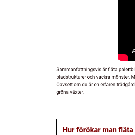
Sammanfattningsvis är fläta palettb
bladstrukturer och vackra mönster. 
Oavsett om du är en erfaren trädgårdse
gröna växter.
Hur förökar man fläta