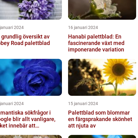
januari 2024
16 januari 2024
 grundlig översikt av
Hanabi palettblad: En
bey Road palettblad
fascinerande växt med
imponerande variation
januari 2024
15 januari 2024
mantiska sökfrågor i
Palettblad som blommar
ogle blir allt vanligare,
en färgsprakande skönhet
lket innebär att
att njuta av
kmotorn strävar efter att