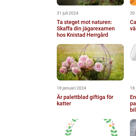
31 juli 2024
20
Ta steget mot naturen:
Ca
Skaffa din jägarexamen
vä
hos Knistad Herrgård
18 januari 2024
18 
Är palettblad giftiga för
En
katter
pa
bi
de