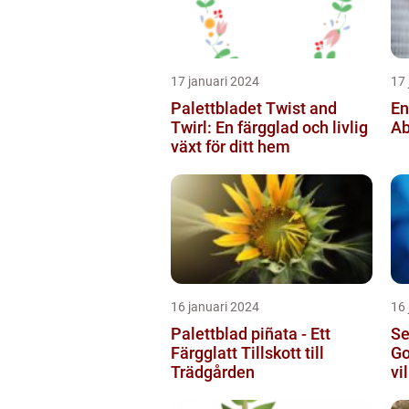
17 januari 2024
17 
Palettbladet Twist and
En
Twirl: En färgglad och livlig
Ab
växt för ditt hem
16 januari 2024
16 
Palettblad piñata - Ett
Se
Färgglatt Tillskott till
Go
Trädgården
vi
sö