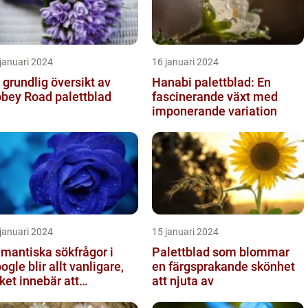
januari 2024
16 januari 2024
 grundlig översikt av
Hanabi palettblad: En
bey Road palettblad
fascinerande växt med
imponerande variation
januari 2024
15 januari 2024
mantiska sökfrågor i
Palettblad som blommar
ogle blir allt vanligare,
en färgsprakande skönhet
lket innebär att
att njuta av
kmotorn strävar efter att