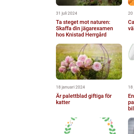
31 juli 2024
20
Ta steget mot naturen:
Ca
Skaffa din jägarexamen
vä
hos Knistad Herrgård
18 januari 2024
18 
Är palettblad giftiga för
En
katter
pa
bi
de