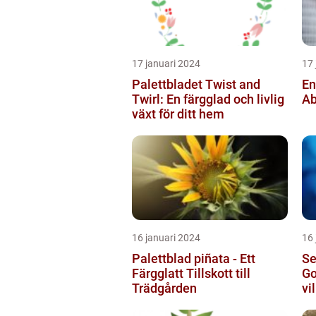
17 januari 2024
17 
Palettbladet Twist and
En
Twirl: En färgglad och livlig
Ab
växt för ditt hem
16 januari 2024
16 
Palettblad piñata - Ett
Se
Färgglatt Tillskott till
Go
Trädgården
vi
sö