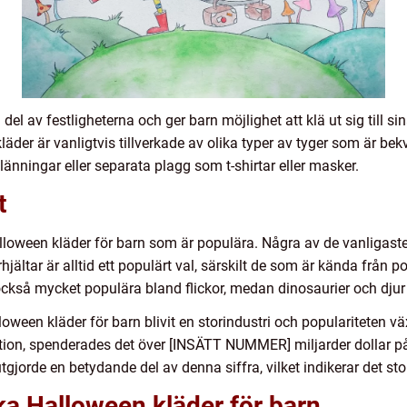
del av festligheterna och ger barn möjlighet att klä ut sig till si
äder är vanligtvis tillverkade av olika typer av tyger som är be
 klänningar eller separata plagg som t-shirtar eller masker.
t
lloween kläder för barn som är populära. Några av de vanligast
ältar är alltid ett populärt val, särskilt de som är kända från po
också mycket populära bland flickor, medan dinosaurier och djur
oween kläder för barn blivit en storindustri och populariteten väx
tion, spenderades det över [INSÄTT NUMMER] miljarder dollar p
orde en betydande del av denna siffra, vilket indikerar det sto
ika Halloween kläder för barn