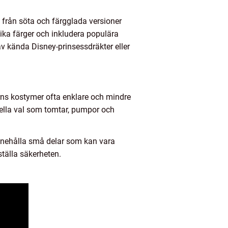
ra från söta och färgglada versioner
ika färger och inkludera populära
 kända Disney-prinsessdräkter eller
rns kostymer ofta enklare och mindre
iella val som tomtar, pumpor och
innehålla små delar som kan vara
rställa säkerheten.