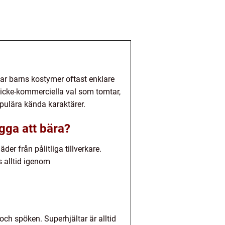
var barns kostymer oftast enklare
 icke-kommerciella val som tomtar,
pulära kända karaktärer.
ygga att bära?
der från pålitliga tillverkare.
s alltid igenom
ch spöken. Superhjältar är alltid