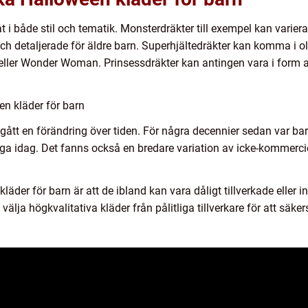
åt i både stil och tematik. Monsterdräkter till exempel kan varie
ch detaljerade för äldre barn. Superhjältedräkter kan komma i ol
ller Wonder Woman. Prinsessdräkter kan antingen vara i form av
n kläder för barn
ått en förändring över tiden. För några decennier sedan var ba
liga idag. Det fanns också en bredare variation av icke-kommerc
der för barn är att de ibland kan vara dåligt tillverkade eller 
t välja högkvalitativa kläder från pålitliga tillverkare för att säke