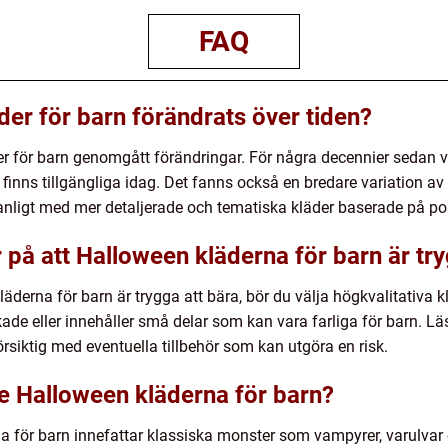
FAQ
der för barn förändrats över tiden?
der för barn genomgått förändringar. För några decennier sedan 
finns tillgängliga idag. Det fanns också en bredare variation av
nligt med mer detaljerade och tematiska kläder baserade på po
 på att Halloween kläderna för barn är tr
äderna för barn är trygga att bära, bör du välja högkvalitativa klä
kade eller innehåller små delar som kan vara farliga för barn. Lä
siktig med eventuella tillbehör som kan utgöra en risk.
te Halloween kläderna för barn?
 för barn innefattar klassiska monster som vampyrer, varulvar o