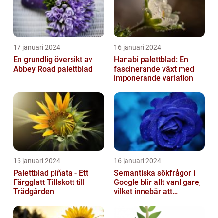
17 januari 2024
16 januari 2024
En grundlig översikt av
Hanabi palettblad: En
Abbey Road palettblad
fascinerande växt med
imponerande variation
16 januari 2024
16 januari 2024
Palettblad piñata - Ett
Semantiska sökfrågor i
Färgglatt Tillskott till
Google blir allt vanligare,
Trädgården
vilket innebär att
sökmotorn strävar efter
att fö...