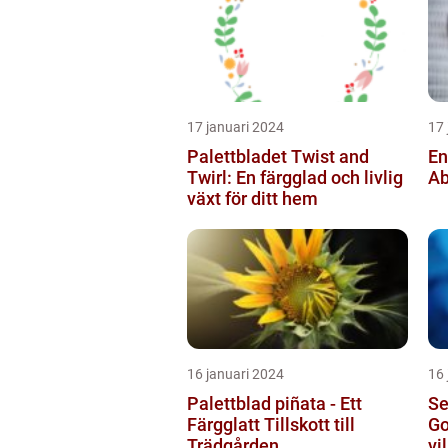
17 januari 2024
17 
Palettbladet Twist and
En
Twirl: En färgglad och livlig
Ab
växt för ditt hem
16 januari 2024
16 
Palettblad piñata - Ett
Se
Färgglatt Tillskott till
Go
Trädgården
vi