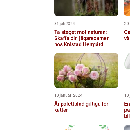
31 juli 2024
20
Ta steget mot naturen:
Ca
Skaffa din jägarexamen
vä
hos Knistad Herrgård
18 januari 2024
18 
Är palettblad giftiga för
En
katter
pa
bi
de