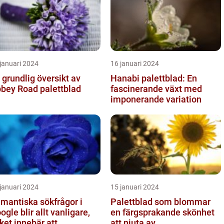
januari 2024
16 januari 2024
 grundlig översikt av
Hanabi palettblad: En
bey Road palettblad
fascinerande växt med
imponerande variation
januari 2024
15 januari 2024
mantiska sökfrågor i
Palettblad som blommar
ogle blir allt vanligare,
en färgsprakande skönhet
lket innebär att
att njuta av