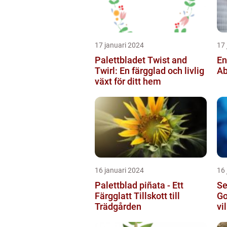
17 januari 2024
17 
Palettbladet Twist and
En
Twirl: En färgglad och livlig
Ab
växt för ditt hem
16 januari 2024
16 
Palettblad piñata - Ett
Se
Färgglatt Tillskott till
Go
Trädgården
vi
sö