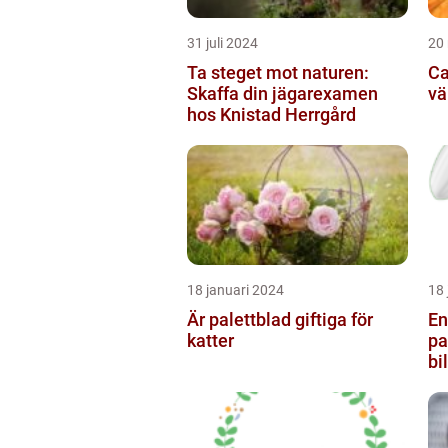
31 juli 2024
20
Ta steget mot naturen:
Ca
Skaffa din jägarexamen
vä
hos Knistad Herrgård
18 januari 2024
18 
Är palettblad giftiga för
En
katter
pa
bi
de