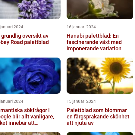
januari 2024
16 januari 2024
 grundlig översikt av
Hanabi palettblad: En
bey Road palettblad
fascinerande växt med
imponerande variation
januari 2024
15 januari 2024
mantiska sökfrågor i
Palettblad som blommar
ogle blir allt vanligare,
en färgsprakande skönhet
lket innebär att
att njuta av
kmotorn strävar efter att