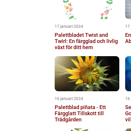
17 januari 2024
17 
Palettbladet Twist and
En
Twirl: En färgglad och livlig
Ab
växt för ditt hem
16 januari 2024
16 
Palettblad piñata - Ett
Se
Färgglatt Tillskott till
Go
Trädgården
vi
sö