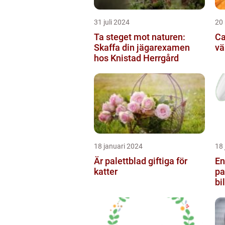
31 juli 2024
20
Ta steget mot naturen:
Ca
Skaffa din jägarexamen
vä
hos Knistad Herrgård
18 januari 2024
18 
Är palettblad giftiga för
En
katter
pa
bi
de