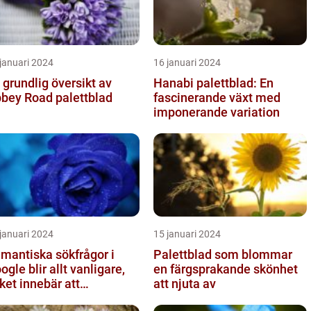
januari 2024
16 januari 2024
 grundlig översikt av
Hanabi palettblad: En
bey Road palettblad
fascinerande växt med
imponerande variation
januari 2024
15 januari 2024
mantiska sökfrågor i
Palettblad som blommar
ogle blir allt vanligare,
en färgsprakande skönhet
lket innebär att
att njuta av
kmotorn strävar efter att