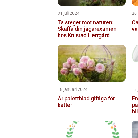
31 juli 2024
20
Ta steget mot naturen:
Ca
Skaffa din jägarexamen
vä
hos Knistad Herrgård
18 januari 2024
18 
Är palettblad giftiga för
En
katter
pa
bi
de