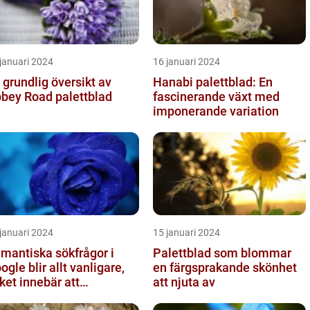
januari 2024
16 januari 2024
 grundlig översikt av
Hanabi palettblad: En
bey Road palettblad
fascinerande växt med
imponerande variation
januari 2024
15 januari 2024
mantiska sökfrågor i
Palettblad som blommar
ogle blir allt vanligare,
en färgsprakande skönhet
lket innebär att
att njuta av
kmotorn strävar efter att