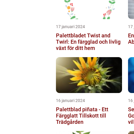
17 januari 2024
17 
Palettbladet Twist and
En
Twirl: En färgglad och livlig
Ab
växt för ditt hem
16 januari 2024
16 
Palettblad piñata - Ett
Se
Färgglatt Tillskott till
Go
Trädgården
vi
sö