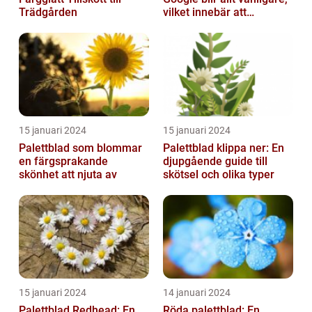
Trädgården
vilket innebär att
sökmotorn strävar efter
att fö...
15 januari 2024
15 januari 2024
Palettblad som blommar
Palettblad klippa ner: En
en färgsprakande
djupgående guide till
skönhet att njuta av
skötsel och olika typer
15 januari 2024
14 januari 2024
Palettblad Redhead: En
Röda palettblad: En