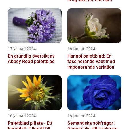
17 januari 2024
16 januari 2024
En grundlig översikt av
Hanabi palettblad: En
Abbey Road palettblad
fascinerande växt med
imponerande variation
16 januari 2024
16 januari 2024
Palettblad piñata - Ett
Semantiska sökfrågor i
Färgglatt Tillskott till
Google blir allt vanligare,