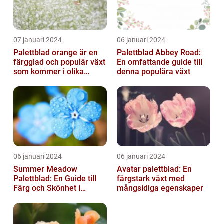
07 januari 2024
06 januari 2024
Palettblad orange är en
Palettblad Abbey Road:
färgglad och populär växt
En omfattande guide till
som kommer i olika
denna populära växt
former och typer
06 januari 2024
06 januari 2024
Summer Meadow
Avatar palettblad: En
Palettblad: En Guide till
färgstark växt med
Färg och Skönhet i
mångsidiga egenskaper
Trädgården