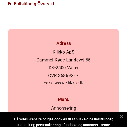
En Fullständig Översikt
Adress
web:
www.klikko.dk
Menu
Annonsering
Om oss
På vores website bruges cookies til at huske dine indstillinger,
Cookies
statistik og personalisering af indhold og annoncer. Denne