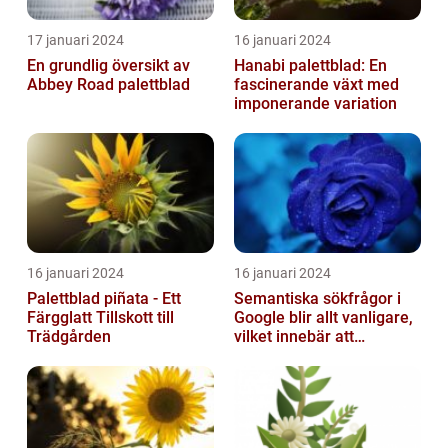
17 januari 2024
16 januari 2024
En grundlig översikt av
Hanabi palettblad: En
Abbey Road palettblad
fascinerande växt med
imponerande variation
16 januari 2024
16 januari 2024
Palettblad piñata - Ett
Semantiska sökfrågor i
Färgglatt Tillskott till
Google blir allt vanligare,
Trädgården
vilket innebär att
sökmotorn strävar efter
att fö...