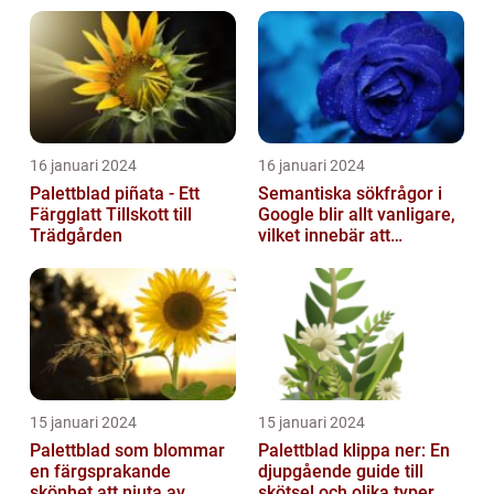
16 januari 2024
16 januari 2024
Palettblad piñata - Ett
Semantiska sökfrågor i
Färgglatt Tillskott till
Google blir allt vanligare,
Trädgården
vilket innebär att
sökmotorn strävar efter
att fö...
15 januari 2024
15 januari 2024
Palettblad som blommar
Palettblad klippa ner: En
en färgsprakande
djupgående guide till
skönhet att njuta av
skötsel och olika typer