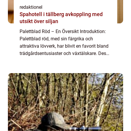
redaktionel
Spahotell i tällberg avkoppling med
utsikt över siljan
Palettblad Röd – En Översikt Introduktion:
Palettblad röd, med sin färgrika och
attraktiva lövverk, har blivit en favorit bland
trädgårdsentusiaster och växtälskare. Dess
intensiva röda blad skapar en fantastisk
kontrast och ger en lekfull käns...