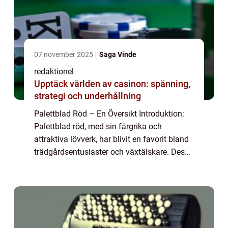
07 november 2025
Saga Vinde
redaktionel
Upptäck världen av casinon: spänning,
strategi och underhållning
Palettblad Röd – En Översikt Introduktion:
Palettblad röd, med sin färgrika och
attraktiva lövverk, har blivit en favorit bland
trädgårdsentusiaster och växtälskare. Dess
intensiva röda blad skapar en fantastisk
kontrast och ger en lekfull käns...