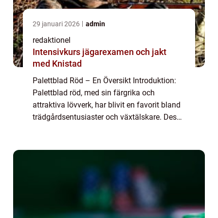
29 januari 2026
admin
redaktionel
Intensivkurs jägarexamen och jakt
med Knistad
Palettblad Röd – En Översikt Introduktion:
Palettblad röd, med sin färgrika och
attraktiva lövverk, har blivit en favorit bland
trädgårdsentusiaster och växtälskare. Dess
intensiva röda blad skapar en fantastisk
kontrast och ger en lekfull käns...