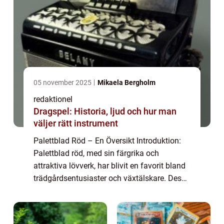
05 november 2025
Mikaela Bergholm
redaktionel
Dragspel: Historia, ljud och hur man
väljer rätt instrument
Palettblad Röd – En Översikt Introduktion:
Palettblad röd, med sin färgrika och
attraktiva lövverk, har blivit en favorit bland
trädgårdsentusiaster och växtälskare. Dess
intensiva röda blad skapar en fantastisk
kontrast och ger en lekfull käns...