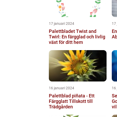
17 januari 2024
17 
Palettbladet Twist and
En
Twirl: En färgglad och livlig
Ab
växt för ditt hem
16 januari 2024
16 
Palettblad piñata - Ett
Se
Färgglatt Tillskott till
Go
Trädgården
vi
sö