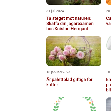
31 juli 2024
20
Ta steget mot naturen:
Ca
Skaffa din jägarexamen
vä
hos Knistad Herrgård
18 januari 2024
18 
Är palettblad giftiga för
En
katter
pa
bi
de