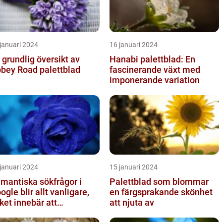
januari 2024
16 januari 2024
 grundlig översikt av
Hanabi palettblad: En
bey Road palettblad
fascinerande växt med
imponerande variation
januari 2024
15 januari 2024
mantiska sökfrågor i
Palettblad som blommar
ogle blir allt vanligare,
en färgsprakande skönhet
lket innebär att
att njuta av
kmotorn strävar efter att