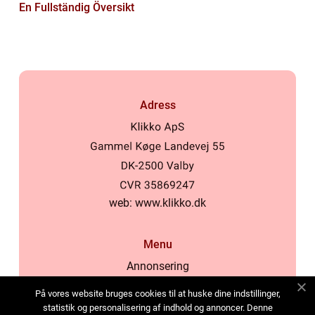
En Fullständig Översikt
Adress
web:
www.klikko.dk
Menu
Annonsering
Om oss
På vores website bruges cookies til at huske dine indstillinger,
Cookies
statistik og personalisering af indhold og annoncer. Denne