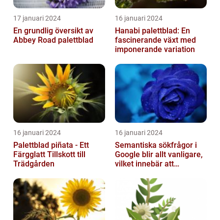
17 januari 2024
16 januari 2024
En grundlig översikt av
Hanabi palettblad: En
Abbey Road palettblad
fascinerande växt med
imponerande variation
16 januari 2024
16 januari 2024
Palettblad piñata - Ett
Semantiska sökfrågor i
Färgglatt Tillskott till
Google blir allt vanligare,
Trädgården
vilket innebär att
sökmotorn strävar efter
att fö...