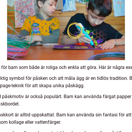
 för barn som både är roliga och enkla att göra. Här är några ex
tig symbol för påsken och att måla ägg är en tidlös tradition. 
upage-teknik för att skapa unika påskägg.
ed påskmotiv är också populärt. Barn kan använda färgat papper 
skbordet.
påskkort är alltid uppskattat. Barn kan använda sin fantasi för a
om kollage eller vattenfärger.