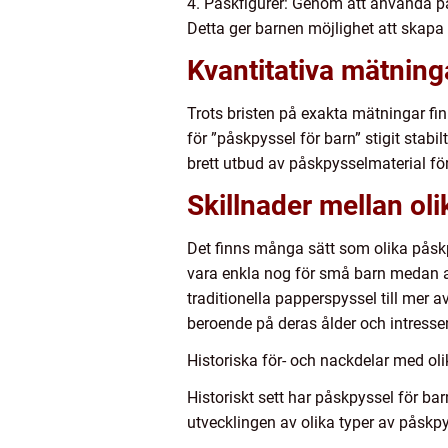
4. Påskfigurer: Genom att använda pap
Detta ger barnen möjlighet att skapa
Kvantitativa mätning
Trots bristen på exakta mätningar fin
för ”påskpyssel för barn” stigit stabi
brett utbud av påskpysselmaterial för
Skillnader mellan ol
Det finns många sätt som olika påskpy
vara enkla nog för små barn medan a
traditionella papperspyssel till mer a
beroende på deras ålder och intresse
Historiska för- och nackdelar med ol
Historiskt sett har påskpyssel för bar
utvecklingen av olika typer av påskpy