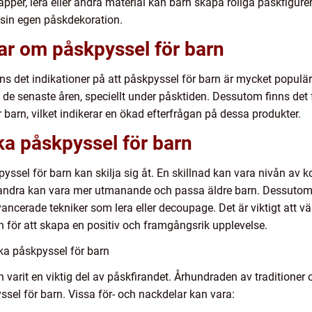
per, lera eller andra material kan barn skapa roliga påskfigure
 sin egen påskdekoration.
ar om påskpyssel för barn
ns det indikationer på att påskpyssel för barn är mycket populärt
lt de senaste åren, speciellt under påsktiden. Dessutom finns det 
 barn, vilket indikerar en ökad efterfrågan på dessa produkter.
ika påskpyssel för barn
ssel för barn kan skilja sig åt. En skillnad kan vara nivån av k
ndra kan vara mer utmanande och passa äldre barn. Dessutom k
vancerade tekniker som lera eller decoupage. Det är viktigt att vä
n för att skapa en positiv och framgångsrik upplevelse.
ika påskpyssel för barn
n varit en viktig del av påskfirandet. Århundraden av traditioner 
ssel för barn. Vissa för- och nackdelar kan vara: