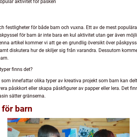
opulär aktivitet för påsken
 och festligheter för både barn och vuxna. Ett av de mest populära
pyssel för barn är inte bara en kul aktivitet utan ger även möjlig
enna artikel kommer vi att ge en grundlig översikt över påskpysse
samt diskutera hur de skiljer sig från varandra. Dessutom kommer 
arn.
typer finns det?
 som innefattar olika typer av kreativa projekt som barn kan delt
korera påskkort eller skapa påskfigurer av papper eller lera. Det 
sin sätter gränserna.
 för barn