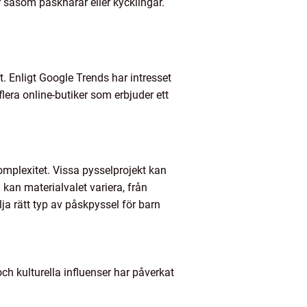
r såsom påskharar eller kycklingar.
. Enligt Google Trends har intresset
flera online-butiker som erbjuder ett
omplexitet. Vissa pysselprojekt kan
an materialvalet variera, från
lja rätt typ av påskpyssel för barn
och kulturella influenser har påverkat