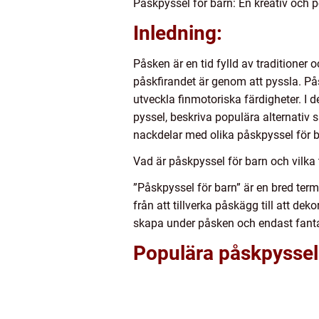
Påskpyssel för barn: En kreativ och p
Inledning:
Påsken är en tid fylld av traditioner
påskfirandet är genom att pyssla. Påsk
utveckla finmotoriska färdigheter. I d
pyssel, beskriva populära alternativ 
nackdelar med olika påskpyssel för b
Vad är påskpyssel för barn och vilka 
”Påskpyssel för barn” är en bred term
från att tillverka påskägg till att de
skapa under påsken och endast fanta
Populära påskpyssel