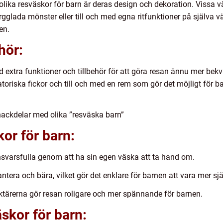
 olika resväskor för barn är deras design och dekoration. Vissa
glada mönster eller till och med egna ritfunktioner på själva väs
en.
hör:
extra funktioner och tillbehör för att göra resan ännu mer be
toriska fickor och till och med en rem som gör det möjligt för ba
nackdelar med olika ”resväska barn”
or för barn:
svarsfulla genom att ha sin egen väska att ta hand om.
antera och bära, vilket gör det enklare för barnen att vara mer s
ktärerna gör resan roligare och mer spännande för barnen.
skor för barn: