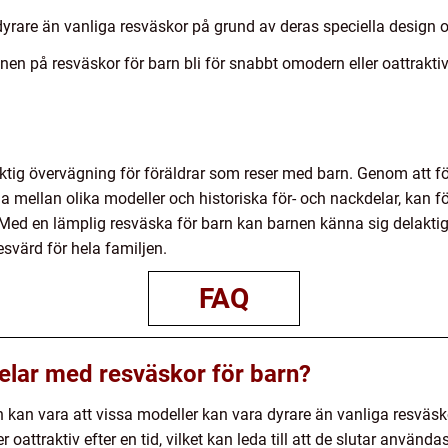
dyrare än vanliga resväskor på grund av deras speciella design o
nen på resväskor för barn bli för snabbt omodern eller oattraktiv f
iktig övervägning för föräldrar som reser med barn. Genom att för
a mellan olika modeller och historiska för- och nackdelar, kan f
 Med en lämplig resväska för barn kan barnen känna sig delakti
svärd för hela familjen.
FAQ
elar med resväskor för barn?
 kan vara att vissa modeller kan vara dyrare än vanliga resvä
 oattraktiv efter en tid, vilket kan leda till att de slutar användas