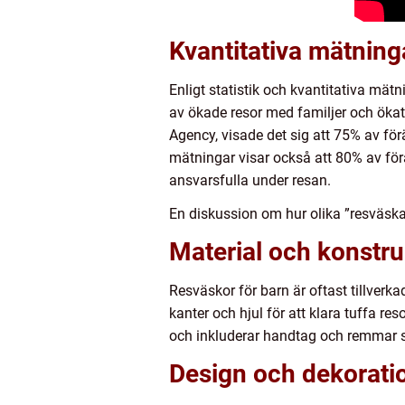
Kvantitativa mätning
Enligt statistik och kvantitativa mät
av ökade resor med familjer och ökat
Agency, visade det sig att 75% av för
mätningar visar också att 80% av förä
ansvarsfulla under resan.
En diskussion om hur olika ”resväska 
Material och konstru
Resväskor för barn är oftast tillverk
kanter och hjul för att klara tuffa r
och inkluderar handtag och remmar s
Design och dekorati