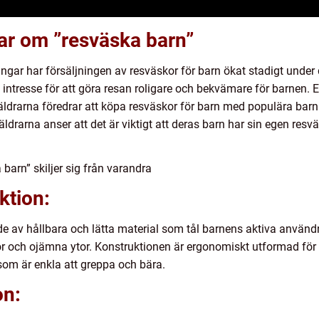
ar om ”resväska barn”
ningar har försäljningen av resväskor för barn ökat stadigt under
 intresse för att göra resan roligare och bekvämare för barnen. 
äldrarna föredrar att köpa resväskor för barn med populära barnk
ldrarna anser att det är viktigt att deras barn har sin egen resv
barn” skiljer sig från varandra
ktion:
ade av hållbara och lätta material som tål barnens aktiva användn
esor och ojämna ytor. Konstruktionen är ergonomiskt utformad för
om är enkla att greppa och bära.
on: