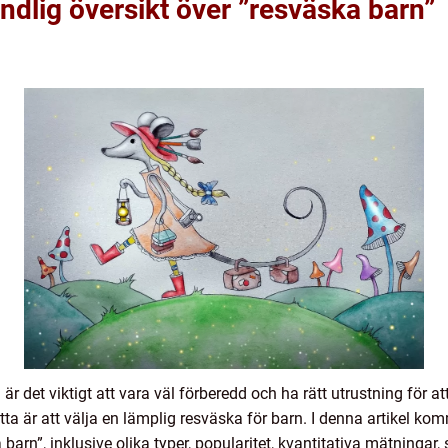
ndlig översikt över ”resväska barn”
är det viktigt att vara väl förberedd och ha rätt utrustning för a
etta är att välja en lämplig resväska för barn. I denna artikel k
arn”, inklusive olika typer, popularitet, kvantitativa mätningar,