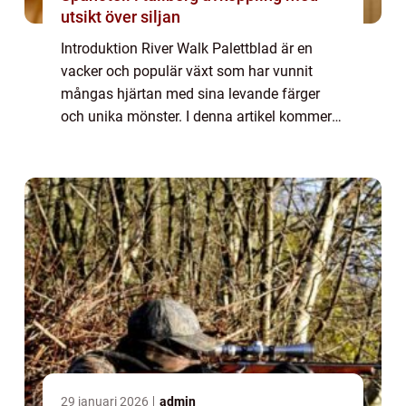
utsikt över siljan
Introduktion River Walk Palettblad är en
vacker och populär växt som har vunnit
mångas hjärtan med sina levande färger
och unika mönster. I denna artikel kommer
vi utforska denna förtrollande växt och
avslöja allt du behöver veta för att skapa en
imp...
29 januari 2026
admin