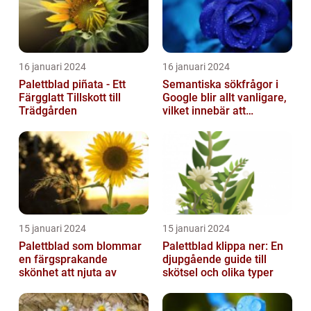
16 januari 2024
16 januari 2024
Palettblad piñata - Ett
Semantiska sökfrågor i
Färgglatt Tillskott till
Google blir allt vanligare,
Trädgården
vilket innebär att
sökmotorn strävar efter
att fö...
15 januari 2024
15 januari 2024
Palettblad som blommar
Palettblad klippa ner: En
en färgsprakande
djupgående guide till
skönhet att njuta av
skötsel och olika typer