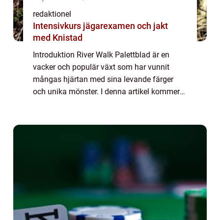
redaktionel
Intensivkurs jägarexamen och jakt
med Knistad
Introduktion River Walk Palettblad är en
vacker och populär växt som har vunnit
mångas hjärtan med sina levande färger
och unika mönster. I denna artikel kommer
vi utforska denna förtrollande växt och
avslöja allt du behöver veta för att skapa en
imp...