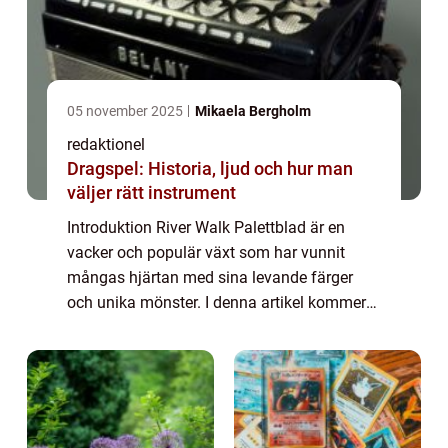
05 november 2025
Mikaela Bergholm
redaktionel
Dragspel: Historia, ljud och hur man
väljer rätt instrument
Introduktion River Walk Palettblad är en
vacker och populär växt som har vunnit
mångas hjärtan med sina levande färger
och unika mönster. I denna artikel kommer
vi utforska denna förtrollande växt och
avslöja allt du behöver veta för att skapa en
imp...