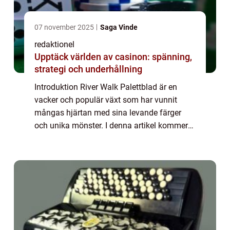
07 november 2025
Saga Vinde
redaktionel
Upptäck världen av casinon: spänning,
strategi och underhållning
Introduktion River Walk Palettblad är en
vacker och populär växt som har vunnit
mångas hjärtan med sina levande färger
och unika mönster. I denna artikel kommer
vi utforska denna förtrollande växt och
avslöja allt du behöver veta för att skapa en
imp...