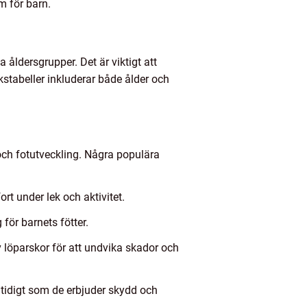
m för barn.
 åldersgrupper. Det är viktigt att
kstabeller inkluderar både ålder och
och fotutveckling. Några populära
rt under lek och aktivitet.
 för barnets fötter.
 av löparskor för att undvika skador och
mtidigt som de erbjuder skydd och