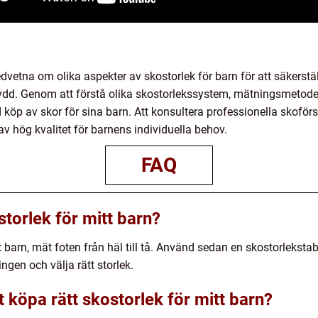
edvetna om olika aspekter av skostorlek för barn för att säkerställ
ydd. Genom att förstå olika skostorlekssystem, mätningsmetoder
 köp av skor för sina barn. Att konsultera professionella skoförsä
av hög kvalitet för barnens individuella behov.
FAQ
storlek för mitt barn?
tt barn, mät foten från häl till tå. Använd sedan en skostorleksta
ngen och välja rätt storlek.
tt köpa rätt skostorlek för mitt barn?