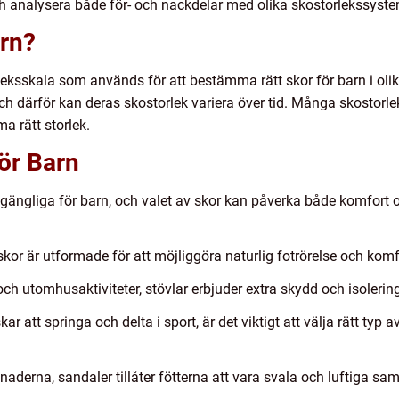
och analysera både för- och nackdelar med olika skostorlekssyste
arn?
leksskala som används för att bestämma rätt skor för barn i olika
och därför kan deras skostorlek variera över tid. Många skostorle
ma rätt storlek.
för Barn
llgängliga för barn, och valet av skor kan påverka både komfort 
 skor är utformade för att möjliggöra naturlig fotrörelse och komfo
 och utomhusaktiviteter, stövlar erbjuder extra skydd och isolering
r att springa och delta i sport, är det viktigt att välja rätt typ
aderna, sandaler tillåter fötterna att vara svala och luftiga sa