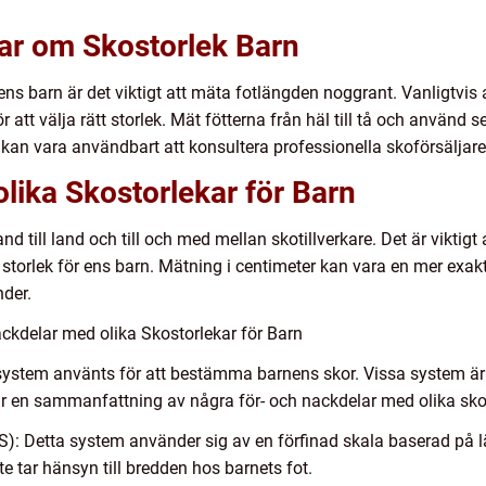
gar om Skostorlek Barn
ens barn är det viktigt att mäta fotlängden noggrant. Vanligtvis
att välja rätt storlek. Mät fötterna från häl till tå och använd s
n vara användbart att konsultera professionella skoförsäljare 
olika Skostorlekar för Barn
nd till land och till och med mellan skotillverkare. Det är vikti
fel storlek för ens barn. Mätning i centimeter kan vara en mer e
nder.
ckdelar med olika Skostorlekar för Barn
kssystem använts för att bestämma barnens skor. Vissa system ä
 är en sammanfattning av några för- och nackdelar med olika sk
): Detta system använder sig av en förfinad skala baserad på lä
te tar hänsyn till bredden hos barnets fot.