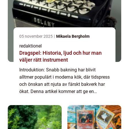
05 november 2025
Mikaela Bergholm
redaktionel
Dragspel: Historia, ljud och hur man
väljer rätt instrument
Introduktion: Snabb bakning har blivit
alltmer populärt i moderna kök, där tidspress
och önskan att njuta av färskt bakverk har
ökat. Denna artikel kommer att ge en
grundlig översikt av snabb bakning,
inklusive vad det är, de olika typerna av
snabb b...