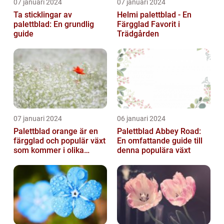
07 januari 2024
07 januari 2024
Ta sticklingar av
Helmi palettblad - En
palettblad: En grundlig
Färgglad Favorit i
guide
Trädgården
07 januari 2024
06 januari 2024
Palettblad orange är en
Palettblad Abbey Road:
färgglad och populär växt
En omfattande guide till
som kommer i olika
denna populära växt
former och typer