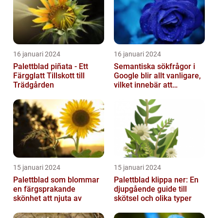
16 januari 2024
16 januari 2024
Palettblad piñata - Ett
Semantiska sökfrågor i
Färgglatt Tillskott till
Google blir allt vanligare,
Trädgården
vilket innebär att
sökmotorn strävar efter
att fö...
15 januari 2024
15 januari 2024
Palettblad som blommar
Palettblad klippa ner: En
en färgsprakande
djupgående guide till
skönhet att njuta av
skötsel och olika typer