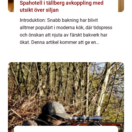
Spahotell i tällberg avkoppling med
utsikt över siljan
Introduktion: Snabb bakning har blivit
alltmer populärt i moderna kök, där tidspress
och önskan att njuta av färskt bakverk har
ökat. Denna artikel kommer att ge en
grundlig översikt av snabb bakning,
inklusive vad det är, de olika typerna av
snabb b...