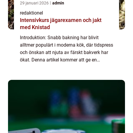
29 januari 2026
admin
redaktionel
Intensivkurs jägarexamen och jakt
med Knistad
Introduktion: Snabb bakning har blivit
alltmer populärt i moderna kök, där tidspress
och önskan att njuta av färskt bakverk har
ökat. Denna artikel kommer att ge en
grundlig översikt av snabb bakning,
inklusive vad det är, de olika typerna av
snabb b...