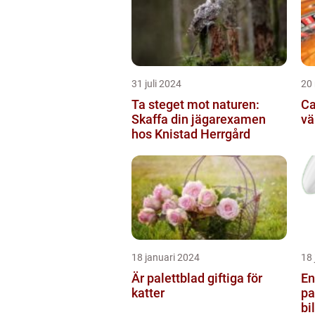
31 juli 2024
20
Ta steget mot naturen:
Ca
Skaffa din jägarexamen
vä
hos Knistad Herrgård
18 januari 2024
18 
Är palettblad giftiga för
En
katter
pa
bi