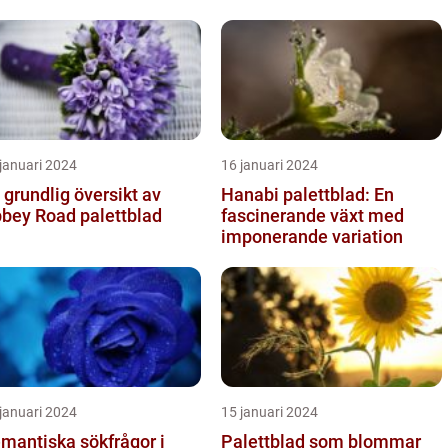
ras egenskaper
januari 2024
16 januari 2024
 grundlig översikt av
Hanabi palettblad: En
bey Road palettblad
fascinerande växt med
imponerande variation
januari 2024
15 januari 2024
mantiska sökfrågor i
Palettblad som blommar