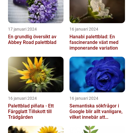
17 januari 2024
16 januari 2024
En grundlig översikt av
Hanabi palettblad: En
Abbey Road palettblad
fascinerande växt med
imponerande variation
16 januari 2024
16 januari 2024
Palettblad piñata - Ett
Semantiska sökfrågor i
Färgglatt Tillskott till
Google blir allt vanligare,
Trädgården
vilket innebär att
sökmotorn strävar efter
att fö...