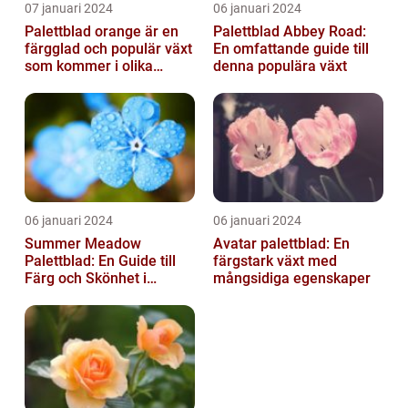
07 januari 2024
06 januari 2024
Palettblad orange är en
Palettblad Abbey Road:
färgglad och populär växt
En omfattande guide till
som kommer i olika
denna populära växt
former och typer
06 januari 2024
06 januari 2024
Summer Meadow
Avatar palettblad: En
Palettblad: En Guide till
färgstark växt med
Färg och Skönhet i
mångsidiga egenskaper
Trädgården