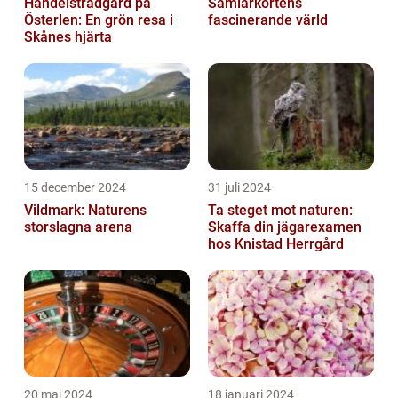
Handelsträdgård på
Samlarkortens
Österlen: En grön resa i
fascinerande värld
Skånes hjärta
15 december 2024
31 juli 2024
Vildmark: Naturens
Ta steget mot naturen:
storslagna arena
Skaffa din jägarexamen
hos Knistad Herrgård
20 maj 2024
18 januari 2024