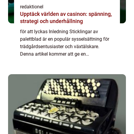
redaktionel
Upptäck världen av casinon: spänning,
strategi och underhållning
för att lyckas Inledning Sticklingar av
palettblad är en populär sysselsättning för
trädgårdsentusiaster och växtälskare.
Denna artikel kommer att ge en
övergripande översikt, detaljerad
presentation och kvantitativa mätningar om
dessa sticklingar. V...