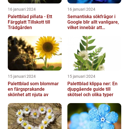
16 januari 2024
16 januari 2024
Palettblad piñata - Ett
Semantiska sökfrågor i
Färgglatt Tillskott till
Google blir allt vanligare,
Trädgården
vilket innebär att
sökmotorn strävar efter
att fö...
15 januari 2024
15 januari 2024
Palettblad som blommar
Palettblad klippa ner: En
en färgsprakande
djupgående guide till
skönhet att njuta av
skötsel och olika typer