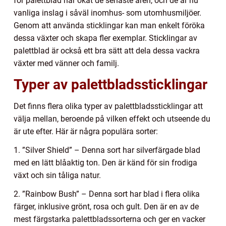
för palettblad har ökat de senaste åren, och de är nu
vanliga inslag i såväl inomhus- som utomhusmiljöer.
Genom att använda sticklingar kan man enkelt föröka
dessa växter och skapa fler exemplar. Sticklingar av
palettblad är också ett bra sätt att dela dessa vackra
växter med vänner och familj.
Typer av palettbladssticklingar
Det finns flera olika typer av palettbladssticklingar att
välja mellan, beroende på vilken effekt och utseende du
är ute efter. Här är några populära sorter:
1. ”Silver Shield” – Denna sort har silverfärgade blad
med en lätt blåaktig ton. Den är känd för sin frodiga
växt och sin tåliga natur.
2. ”Rainbow Bush” – Denna sort har blad i flera olika
färger, inklusive grönt, rosa och gult. Den är en av de
mest färgstarka palettbladssorterna och ger en vacker