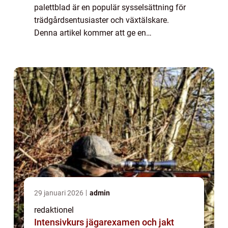
palettblad är en populär sysselsättning för
trädgårdsentusiaster och växtälskare.
Denna artikel kommer att ge en
övergripande översikt, detaljerad
presentation och kvantitativa mätningar om
dessa sticklingar. V...
29 januari 2026
admin
redaktionel
Intensivkurs jägarexamen och jakt