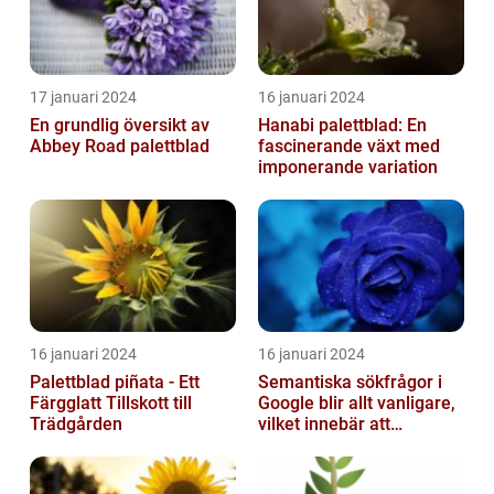
17 januari 2024
16 januari 2024
En grundlig översikt av
Hanabi palettblad: En
Abbey Road palettblad
fascinerande växt med
imponerande variation
16 januari 2024
16 januari 2024
Palettblad piñata - Ett
Semantiska sökfrågor i
Färgglatt Tillskott till
Google blir allt vanligare,
Trädgården
vilket innebär att
sökmotorn strävar efter
att fö...