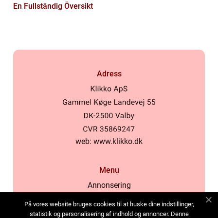
En Fullständig Översikt
Adress
web:
www.klikko.dk
Menu
Annonsering
Om oss
På vores website bruges cookies til at huske dine indstillinger,
Cookies
statistik og personalisering af indhold og annoncer. Denne