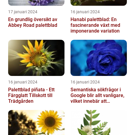
17 januari 2024
16 januari 2024
En grundlig översikt av
Hanabi palettblad: En
Abbey Road palettblad
fascinerande växt med
imponerande variation
16 januari 2024
16 januari 2024
Palettblad piñata - Ett
Semantiska sökfrågor i
Färgglatt Tillskott till
Google blir allt vanligare,
Trädgården
vilket innebär att
sökmotorn strävar efter
att fö...