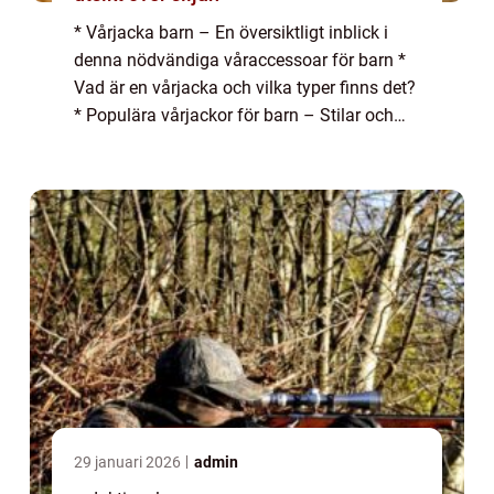
* Vårjacka barn – En översiktligt inblick i
denna nödvändiga våraccessoar för barn *
Vad är en vårjacka och vilka typer finns det?
* Populära vårjackor för barn – Stilar och
trender att ha koll på * Kvantitativa
mätningar om vårens bästa ...
29 januari 2026
admin