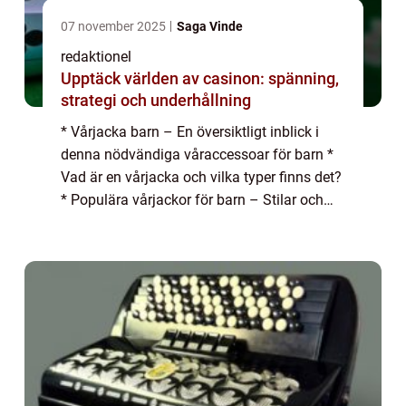
07 november 2025
Saga Vinde
redaktionel
Upptäck världen av casinon: spänning,
strategi och underhållning
* Vårjacka barn – En översiktligt inblick i
denna nödvändiga våraccessoar för barn *
Vad är en vårjacka och vilka typer finns det?
* Populära vårjackor för barn – Stilar och
trender att ha koll på * Kvantitativa
mätningar om vårens bästa ...