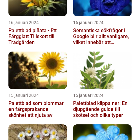
16 januari 2024
16 januari 2024
Palettblad piñata - Ett
Semantiska sökfrågor i
Färgglatt Tillskott till
Google blir allt vanligare,
Trädgården
vilket innebär att
sökmotorn strävar efter
att fö...
15 januari 2024
15 januari 2024
Palettblad som blommar
Palettblad klippa ner: En
en färgsprakande
djupgående guide till
skönhet att njuta av
skötsel och olika typer