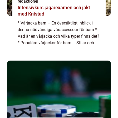
redaktionel
Intensivkurs jägarexamen och jakt
med Knistad
* Vårjacka barn – En översiktligt inblick i
denna nödvändiga våraccessoar för barn *
Vad är en vårjacka och vilka typer finns det?
* Populära vårjackor för barn – Stilar och
trender att ha koll på * Kvantitativa
mätningar om vårens bästa ...