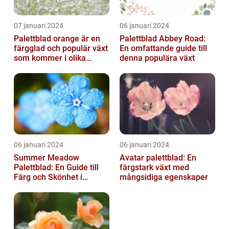
07 januari 2024
06 januari 2024
Palettblad orange är en
Palettblad Abbey Road:
färgglad och populär växt
En omfattande guide till
som kommer i olika
denna populära växt
former och typer
06 januari 2024
06 januari 2024
Summer Meadow
Avatar palettblad: En
Palettblad: En Guide till
färgstark växt med
Färg och Skönhet i
mångsidiga egenskaper
Trädgården