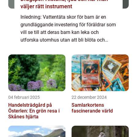
väljer rätt instrument
Inledning: Vattentäta skor för barn är en
grundläggande investering för föräldrar som
vill se till att deras barn kan leka och
utforska utomhus utan att bli blöta och
obekväma. Dessa skor är speciellt
utformade för att skydda små fötter mot
regn, snö...
04 februari 2025
22 december 2024
Handelsträdgård på
Samlarkortens
Österlen: En grön resa i
fascinerande värld
Skånes hjärta