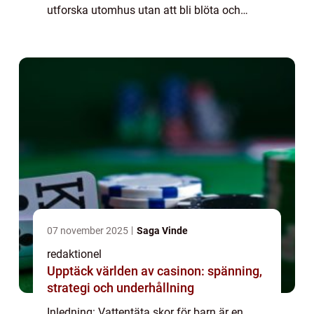
utforska utomhus utan att bli blöta och
obekväma. Dessa skor är speciellt
utformade för att skydda små fötter mot
regn, snö...
07 november 2025
Saga Vinde
redaktionel
Upptäck världen av casinon: spänning,
strategi och underhållning
Inledning: Vattentäta skor för barn är en