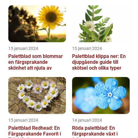
sökmotorn strävar efter
att fö...
15 januari 2024
15 januari 2024
Palettblad som blommar
Palettblad klippa ner: En
en färgsprakande
djupgående guide till
skönhet att njuta av
skötsel och olika typer
15 januari 2024
14 januari 2024
Palettblad Redhead: En
Röda palettblad: En
Färgsprakande Favorit i
färgsprakande växt i