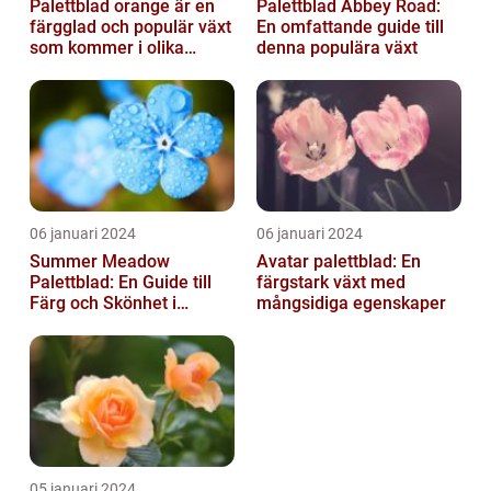
Palettblad orange är en
Palettblad Abbey Road:
färgglad och populär växt
En omfattande guide till
som kommer i olika
denna populära växt
former och typer
06 januari 2024
06 januari 2024
Summer Meadow
Avatar palettblad: En
Palettblad: En Guide till
färgstark växt med
Färg och Skönhet i
mångsidiga egenskaper
Trädgården
05 januari 2024