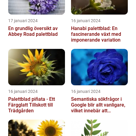
17 januari 2024
16 januari 2024
En grundlig översikt av
Hanabi palettblad: En
Abbey Road palettblad
fascinerande växt med
imponerande variation
16 januari 2024
16 januari 2024
Palettblad piñata - Ett
Semantiska sökfrågor i
Färgglatt Tillskott till
Google blir allt vanligare,
Trädgården
vilket innebär att
sökmotorn strävar efter
att fö...