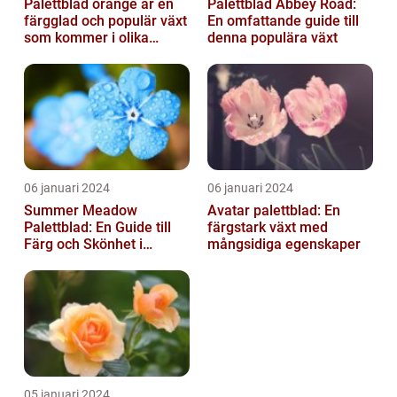
Palettblad orange är en
Palettblad Abbey Road:
färgglad och populär växt
En omfattande guide till
som kommer i olika
denna populära växt
former och typer
06 januari 2024
06 januari 2024
Summer Meadow
Avatar palettblad: En
Palettblad: En Guide till
färgstark växt med
Färg och Skönhet i
mångsidiga egenskaper
Trädgården
05 januari 2024