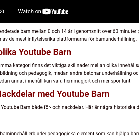
enderade barn mellan 0 och 14 år i genomsnitt över 60 minuter p
en av de mest inflytelserika plattformarna för barnunderhållning.
olika Youtube Barn
ma kategori finns det viktiga skillnader mellan olika innehåll
utbildning och pedagogik, medan andra betonar underhållning o
 medan annat innehåll kan vara hemmagjort och mer spontant.
 Nackdelar med Youtube Barn
r Youtube Barn både för- och nackdelar. Här är några historiska 
arninnehåll erbjuder pedagogiska element som kan hjälpa barn at