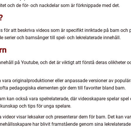
itet och de för- och nackdelar som är förknippade med det.
?
för att beskriva videos som är specifikt inriktade på barn och
 serier och barnsånger till spel- och lekrelaterade innehåll.
rn
nehåll på Youtube, och det är viktigt att förstå deras olikheter 
 vara originalproduktioner eller anpassade versioner av populära
fta pedagogiska elementen gör dem till favoriter bland barn.
barn kan också vara spelrelaterade, där videoskapare spelar sp
kunskap och tips för unga spelare.
 videor visar leksaker och presenterar dem för barn. Det kan var
ehållsskapare har blivit framstående genom sina lekrelaterade 